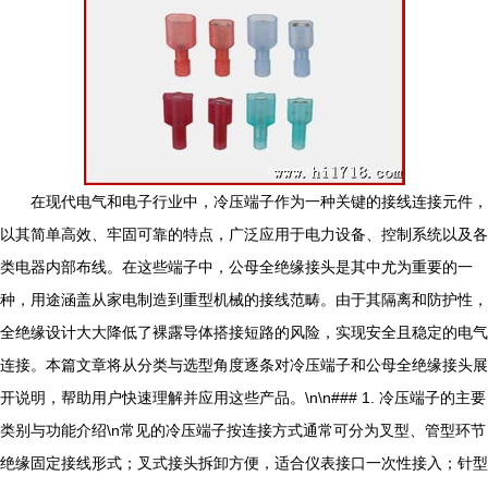
在现代电气和电子行业中，冷压端子作为一种关键的接线连接元件，
以其简单高效、牢固可靠的特点，广泛应用于电力设备、控制系统以及各
类电器内部布线。在这些端子中，公母全绝缘接头是其中尤为重要的一
种，用途涵盖从家电制造到重型机械的接线范畴。由于其隔离和防护性，
全绝缘设计大大降低了裸露导体搭接短路的风险，实现安全且稳定的电气
连接。本篇文章将从分类与选型角度逐条对冷压端子和公母全绝缘接头展
开说明，帮助用户快速理解并应用这些产品。\n\n### 1. 冷压端子的主要
类别与功能介绍\n常见的冷压端子按连接方式通常可分为叉型、管型环节
绝缘固定接线形式；叉式接头拆卸方便，适合仪表接口一次性接入；针型